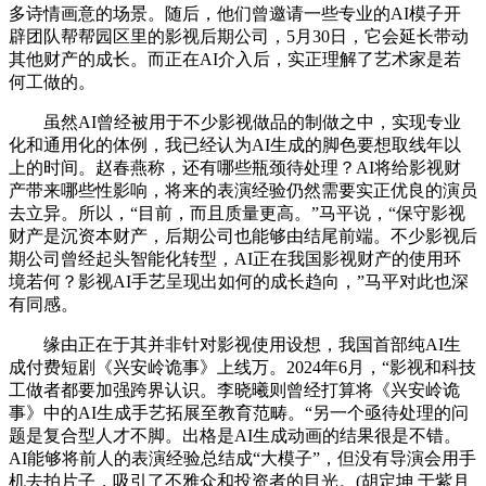
多诗情画意的场景。随后，他们曾邀请一些专业的AI模子开
辟团队帮帮园区里的影视后期公司，5月30日，它会延长带动
其他财产的成长。而正在AI介入后，实正理解了艺术家是若
何工做的。
虽然AI曾经被用于不少影视做品的制做之中，实现专业
化和通用化的体例，我已经认为AI生成的脚色要想取线年以
上的时间。赵春燕称，还有哪些瓶颈待处理？AI将给影视财
产带来哪些性影响，将来的表演经验仍然需要实正优良的演员
去立异。所以，“目前，而且质量更高。”马平说，“保守影视
财产是沉资本财产，后期公司也能够由结尾前端。不少影视后
期公司曾经起头智能化转型，AI正在我国影视财产的使用环
境若何？影视AI手艺呈现出如何的成长趋向，”马平对此也深
有同感。
缘由正在于其并非针对影视使用设想，我国首部纯AI生
成付费短剧《兴安岭诡事》上线万。2024年6月，“影视和科技
工做者都要加强跨界认识。李晓曦则曾经打算将《兴安岭诡
事》中的AI生成手艺拓展至教育范畴。“另一个亟待处理的问
题是复合型人才不脚。出格是AI生成动画的结果很是不错。
AI能够将前人的表演经验总结成“大模子”，但没有导演会用手
机去拍片子，吸引了不雅众和投资者的目光。(胡定坤 于紫月