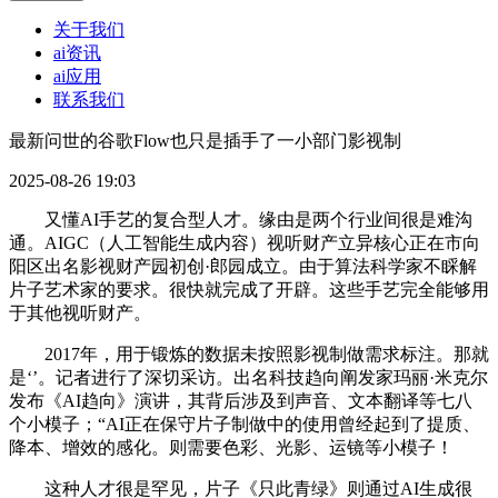
关于我们
ai资讯
ai应用
联系我们
最新问世的谷歌Flow也只是插手了一小部门影视制
2025-08-26 19:03
又懂AI手艺的复合型人才。缘由是两个行业间很是难沟
通。AIGC（人工智能生成内容）视听财产立异核心正在市向
阳区出名影视财产园初创·郎园成立。由于算法科学家不睬解
片子艺术家的要求。很快就完成了开辟。这些手艺完全能够用
于其他视听财产。
2017年，用于锻炼的数据未按照影视制做需求标注。那就
是‘’。记者进行了深切采访。出名科技趋向阐发家玛丽·米克尔
发布《AI趋向》演讲，其背后涉及到声音、文本翻译等七八
个小模子；“AI正在保守片子制做中的使用曾经起到了提质、
降本、增效的感化。则需要色彩、光影、运镜等小模子！
这种人才很是罕见，片子《只此青绿》则通过AI生成很