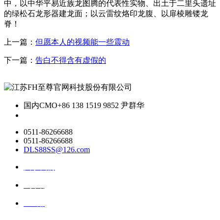
中，以中华平易近族龙图腾的代表性实物、出土于二里头遗址
的绿松石龙形器建龙面；以云雷纹烙印龙腹、以扉棱雕镂龙
脊！
上一篇：
但愿本人的视频能一些震动
下一篇：
告白不得含有虚假的
国内CMO
+86 138 1519 9852 尹群华
0511-86266688
0511-86266688
DLS88SS@126.com
关于我们
ai资讯
ai应用